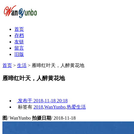
首页
存档
友链
留言
旧版
首页
>
生活
>
雁啼红叶天，人醉黄花地
雁啼红叶天，人醉黄花地
发布于
2018-11-18 20:18
标签有
2018
,
WanYunbo
,
热爱生活
图
/ WanYunbo
拍摄日期
/ 2018-11-18