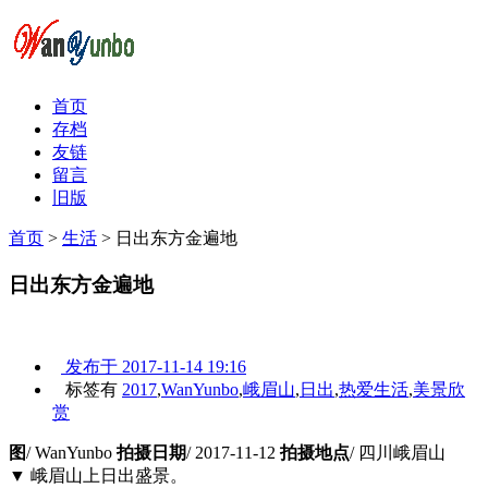
首页
存档
友链
留言
旧版
首页
>
生活
>
日出东方金遍地
日出东方金遍地
发布于
2017-11-14 19:16
标签有
2017
,
WanYunbo
,
峨眉山
,
日出
,
热爱生活
,
美景欣
赏
图
/ WanYunbo
拍摄日期
/ 2017-11-12
拍摄地点
/ 四川峨眉山
▼ 峨眉山上日出盛景。