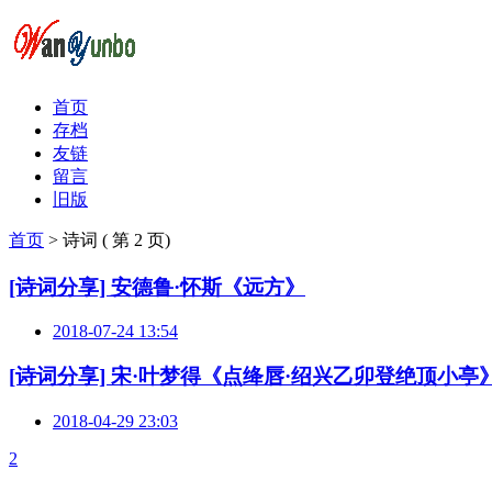
首页
存档
友链
留言
旧版
首页
>
诗词
( 第 2 页)
[诗词分享] 安德鲁·怀斯《远方》
2018-07-24 13:54
[诗词分享] 宋·叶梦得《点绛唇·绍兴乙卯登绝顶小亭
2018-04-29 23:03
2